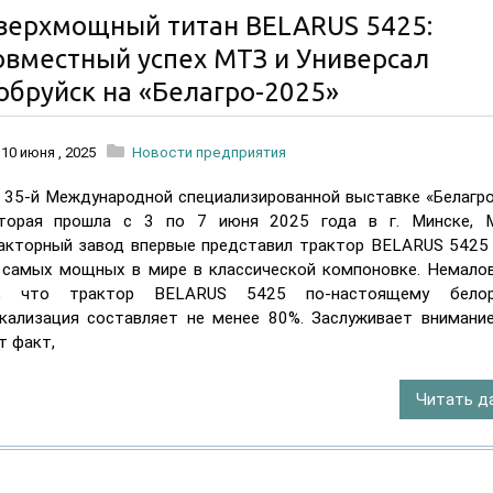
верхмощный титан BELARUS 5425:
овместный успех МТЗ и Универсал
Сверхмощн
обруйск на «Белагро-2025»
титан
BELARUS
10 июня , 2025
Новости предприятия
5425:
 35-й Международной специализированной выставке «Белагро
совместный
торая прошла с 3 по 7 июня 2025 года в г. Минске, 
акторный завод впервые представил трактор BELARUS 5425
успех
 самых мощных в мире в классической компоновке. Немало
МТЗ
, что трактор BELARUS 5425 по-настоящему белору
и
кализация составляет не менее 80%. Заслуживает внимани
т факт,
Универсал
Бобруйск
Читать д
на
«Белагро-2