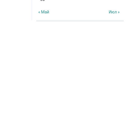
« Май
Июл »