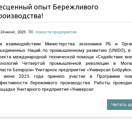
есценный опыт Бережливого
Бесценный
роизводства!
опыт
Бережливого
24 июня , 2025
Новости предприятия
производства!
и взаимодействии Министерства экономики РБ и Орган
ъединенных Наций по промышленному развитию (UNIDO), в
оекта международной технической помощи «Содействие вн
хнологий Четвертой промышленной революции в Могил
ласти Беларуси» Унитарное предприятие «Универсал Бобруйск»
 июня 2025 года приняло участие в Программе пов
фективности бережливого производства. Работы проводи
ощадке Унитарного предприятия «Универсал
Читать д