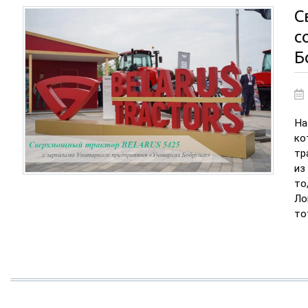
С
с
Б
На
ко
тр
из
то
Ло
то