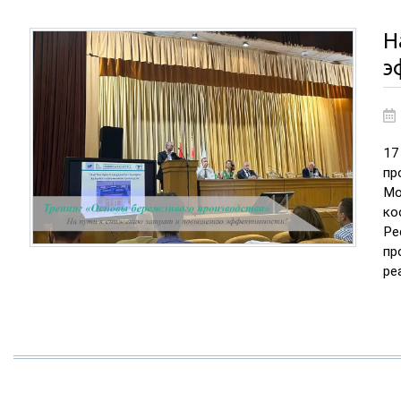
Н
э
17
пр
Мо
ко
Ре
пр
ре