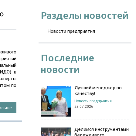
ю
Разделы новостей
Новости предприятия
жливого
Последние
приятий
нальный
новости
НИДО) в
ксперты
ытом по
Лучший менеджер по
качеству!
Новости предприятия
28.07.2026
альше
Делимся инструментами
бережливого