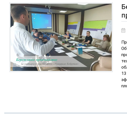
Б
п
Пр
Об
пр
те
об
13
эф
пл