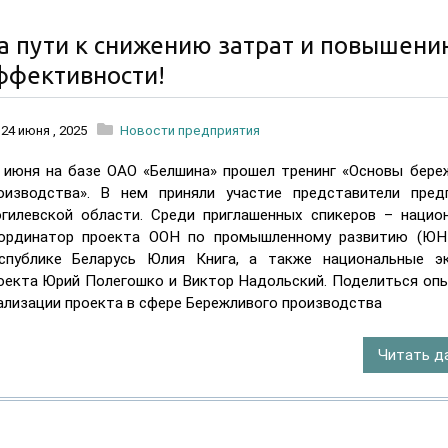
а пути к снижению затрат и повышени
На
ффективности!
пути
к
24 июня , 2025
Новости предприятия
снижению
 июня на базе ОАО «Белшина» прошел тренинг «Основы бере
затрат
оизводства». В нем приняли участие представители пред
гилевской области. Среди приглашенных спикеров – нацио
и
ординатор проекта ООН по промышленному развитию (Ю
повышению
спублике Беларусь Юлия Книга, а также национальные э
эффективности!
оекта Юрий Полегошко и Виктор Надольский. Поделиться оп
ализации проекта в сфере Бережливого производства
Читать д