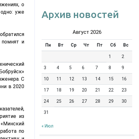
ижениях, о
Архив новостей
 одно: уже
Август 2026
 обратился
 помнят и
Пн
Вт
Ср
Чт
Пт
Сб
Вс
1
2
хнический
3
4
5
6
7
8
9
Бобруйск»
нженера. С
10
11
12
13
14
15
16
зни в 2020
17
18
19
20
21
22
23
24
25
26
27
28
29
30
азателей,
31
риятие из
«Минский
« Июл
работа по
лективу и