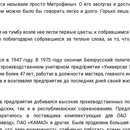
еги называли просто Митрофаныч. О его заслугах и дост
том можно было бы говорить легко и долго. Горько лишь
и на тумбу возле нее легли первые цветы, к собравшимся
поблагодарил собравшихся за теплые слова, за то, что
 в 1947 году. В 1975 году окончил Белорусский полите
 производственном унитарном предприятии «Универсал 
ии более 47 лет, работал в должности мастера, главного и
а и возглавлял предприятие до последних дней своей жи
 предприятия добивался высоких производственных пок
дских, так и в республиканских соревнованиях. Предп
евратилось в поставщика комплектующих для ОАО 
авод», ПАО «КАМАЗ» и других. Была проделана большая 
, что дало возможность стабильно работать всему кол