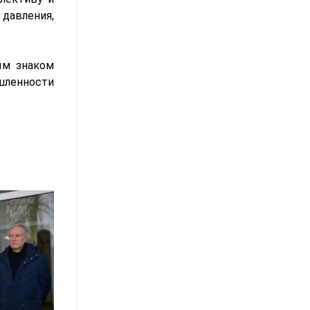
давления,
ым знаком
шленности