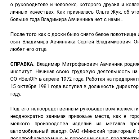
о руководителе и человеке, которого друзья и колл
личных качествах. Как призналась Ольга Жук, об э
больше года Владимира Авчинника нет с нами…
После того как с доски было снято белое полотнище 
сын Владимира Авчинника Сергей Владимирович. Он 
любят его отца.
СПРАВКА.
Владимир Митрофанович Авчинник родился
институт. Начинал свою трудовую деятельность на
ОО «БелОГ» в апреле 1972 года. Работая на предприят
15 октября 1981 года вступил в должность директор
году.
Под его непосредственным руководством коллектив
неоднократно занимая призовые места, как в горо
мелкого производства изделий из металла пр
автомобильный завод», ОАО «Минский тракторный з
перепрофилированию и переоснащению предприятия