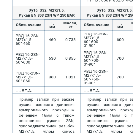
ТУ РБ 700091832.014-2
Dу16, S32, M27x1,5,
Dу16, S32, M27x1,5,
Рукав EN 853 2SN WP 250 BAR
Рукав EN 853 2SN WP 25
L,
Масса,
L,
Обозначение
Обозначение
мм
кг
мм
РВД 16-2SN-
РВД 16-2SN-
М27х1,5-
М27х1,5-
460
0,733
600
60°-600-
60°-460
0°-90°
РВД 16-2SN-
РВД 16-2SN-
М27х1,5-
М27х1,5-
630
0,855
700
60°-700-
60°-630
0°-90°
РВД 16-2SN-
РВД 16-2SN-
М27х1,5-
М27х1,5-
860
1,021
760
60°-760-
60°-860
0°-90°
…… и т.д.
…… и т.д.
Пример записи при заказе
Пример записи при з
рукава высокого давления
рукава высокого дав
армированного проходным
армированного прохо
сечением 16мм с типом
сечением 16мм с т
резинового рукава 2SN,
резинового рукава 
присоединительной резьбой
присоединительной ре
М27х1,5, углом конуса
М27х1,5, углом ко