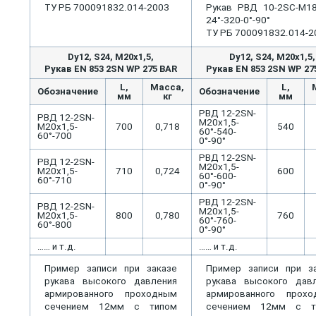
ТУ РБ 700091832.014-2003
Рукав РВД 10-2SС-М18
24°-320-0°-90°
ТУ РБ 700091832.014-2
Dу12, S24, M20x1,5,
Dу12, S24, M20x1,5,
Рукав EN 853 2SN WP 275 BAR
Рукав EN 853 2SN WP 27
L,
Масса,
L,
Обозначение
Обозначение
мм
кг
мм
РВД 12-2SN-
РВД 12-2SN-
М20х1,5-
М20х1,5-
700
0,718
540
60°-540-
60°-700
0°-90°
РВД 12-2SN-
РВД 12-2SN-
М20х1,5-
М20х1,5-
710
0,724
600
60°-600-
60°-710
0°-90°
РВД 12-2SN-
РВД 12-2SN-
М20х1,5-
М20х1,5-
800
0,780
760
60°-760-
60°-800
0°-90°
…… и т.д.
…… и т.д.
Пример записи при заказе
Пример записи при з
рукава высокого давления
рукава высокого дав
армированного проходным
армированного прохо
сечением 12мм с типом
сечением 12мм с т