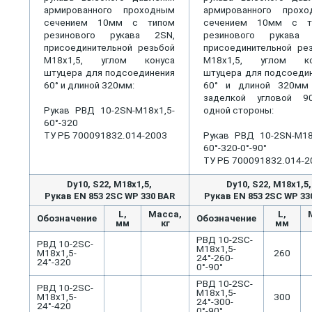
армированного проходным
армированного прохо
сечением 10мм с типом
сечением 10мм с т
резинового рукава 2SN,
резинового рукава 
присоединительной резьбой
присоединительной ре
М18х1,5, углом конуса
М18х1,5, углом ко
штуцера для подсоединения
штуцера для подсоеди
60° и длиной 320мм:
60° и длиной 320мм
заделкой угловой 9
Рукав РВД 10-2SN-М18х1,5-
одной стороны:
60°-320
ТУ РБ 700091832.014-2003
Рукав РВД 10-2SN-М18
60°-320-0°-90°
ТУ РБ 700091832.014-2
Dу10, S22, M18x1,5,
Dу10, S22, M18x1,5,
Рукав EN 853 2SС WP 330 BAR
Рукав EN 853 2SС WP 33
L,
Масса,
L,
Обозначение
Обозначение
мм
кг
мм
РВД 10-2SС-
РВД 10-2SС-
М18х1,5-
М18х1,5-
260
24°-260-
24°-320
0°-90°
РВД 10-2SС-
РВД 10-2SС-
М18х1,5-
М18х1,5-
300
24°-300-
24°-420
0°-90°