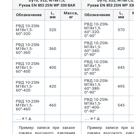
Dу10, S22, M18x1,5,
Dу10, S22, M18x1,5,
Рукав EN 853 2SN WP 330 BAR
Рукав EN 853 2SN WP 33
L,
Масса,
L,
Обозначение
Обозначение
мм
кг
мм
РВД 10-2SN-
РВД 10-2SN-
М18х1,5-
М18х1,5-
320
370
60°-320-
60°-320
0°-90°
РВД 10-2SN-
РВД 10-2SN-
М18х1,5-
М18х1,5-
360
420
60°-340-
60°-360
0°-90°
РВД 10-2SN-
РВД 10-2SN-
М18х1,5-
М18х1,5-
400
445
60°-350-
60°-400
0°-90°
РВД 10-2SN-
РВД 10-2SN-
М18х1,5-
М18х1,5-
420
495
60°-380-
60°-420
0°-90°
РВД 10-2SN-
РВД 10-2SN-
М18х1,5-
М18х1,5-
460
545
60°-400-
60°-460
0°-90°
…… и т.д.
…… и т.д.
Пример записи при заказе
Пример записи при з
рукава высокого давления
рукава высокого дав