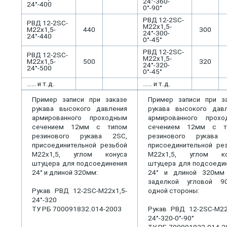
24°-360-
24°-400
0°-90°
РВД 12-2SС-
РВД 12-2SС-
М22х1,5-
М22х1,5-
440
300
24°-300-
24°-440
0°-45°
РВД 12-2SС-
РВД 12-2SС-
М22х1,5-
М22х1,5-
500
320
24°-320-
24°-500
0°-45°
…… и т.д.
…… и т.д.
Пример записи при заказе
Пример записи при з
рукава высокого давления
рукава высокого дав
армированного проходным
армированного прохо
сечением 12мм с типом
сечением 12мм с т
резинового рукава 2SС,
резинового рукава 
присоединительной резьбой
присоединительной ре
М22х1,5, углом конуса
М22х1,5, углом ко
штуцера для подсоединения
штуцера для подсоеди
24° и длиной 320мм:
24° и длиной 320мм
заделкой угловой 9
Рукав РВД 12-2SC-М22х1,5-
одной стороны:
24°-320
ТУ РБ 700091832.014-2003
Рукав РВД 12-2SC-М22
24°-320-0°-90°