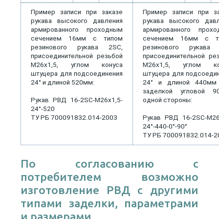
Пример записи при заказе
Пример записи при з
рукава высокого давления
рукава высокого дав
армированного проходным
армированного прохо
сечением 16мм с типом
сечением 16мм с т
резинового рукава 2SC,
резинового рукава 
присоединительной резьбой
присоединительной ре
М26х1,5, углом конуса
М26х1,5, углом ко
штуцера для подсоединения
штуцера для подсоеди
24° и длиной 520мм:
24° и длиной 440мм
заделкой угловой 9
Рукав РВД 16-2SC-М26х1,5-
одной стороны:
24°-520
ТУ РБ 700091832.014-2003
Рукав РВД 16-2SC-М26
24°-440-0°-90°
ТУ РБ 700091832.014-2
По согласованию с
потребителем возможно
изготовление РВД с другими
типами заделки, параметрами
и размерами.