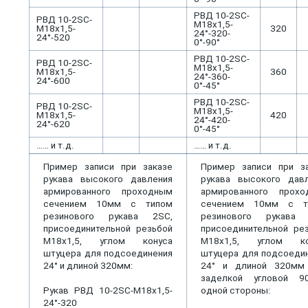
РВД 10-2SС-
РВД 10-2SС-
М18х1,5-
М18х1,5-
320
24°-320-
24°-520
0°-90°
РВД 10-2SС-
РВД 10-2SС-
М18х1,5-
М18х1,5-
360
24°-360-
24°-600
0°-45°
РВД 10-2SС-
РВД 10-2SС-
М18х1,5-
М18х1,5-
420
24°-420-
24°-620
0°-45°
…… и т.д.
…… и т.д.
Пример записи при заказе
Пример записи при з
рукава высокого давления
рукава высокого дав
армированного проходным
армированного прохо
сечением 10мм с типом
сечением 10мм с т
резинового рукава 2SС,
резинового рукава 
присоединительной резьбой
присоединительной ре
М18х1,5, углом конуса
М18х1,5, углом ко
штуцера для подсоединения
штуцера для подсоеди
24° и длиной 320мм:
24° и длиной 320мм
заделкой угловой 9
Рукав РВД 10-2SС-М18х1,5-
одной стороны:
24°-320