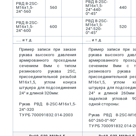
РВД 8-2SC-
РВД 8-2SC-
М16х1,5-
М16х1,5-
560
440
24°-440-
24°-560
0°-45°
РВД 8-2SC-
РВД 8-2SC-
М16х1,5-
М16х1,5-
600
520
24°-520-
24°-600
0°-45°
…… и т.д.
…… и т.д.
Пример записи при заказе
Пример записи при з
рукава высокого давления
рукава высокого дав
армированного проходным
армированного прохо
сечением 8мм с типом
сечением 8мм с т
резинового рукава 2SС,
резинового рукава 
присоединительной резьбой
присоединительной ре
М16х1,5, углом конуса
М16х1,5, углом ко
штуцера для подсоединения
штуцера для подсоеди
24° и длиной 320мм:
24° и длиной 260мм
заделкой угловой 9
Рукав РВД 8-2SC-М16х1,5-
одной стороны:
24°-320
ТУ РБ 700091832.014-2003
Рукав РВД 8-2SС-М16
60°-260-0°-90°
ТУ РБ 700091832.014-2