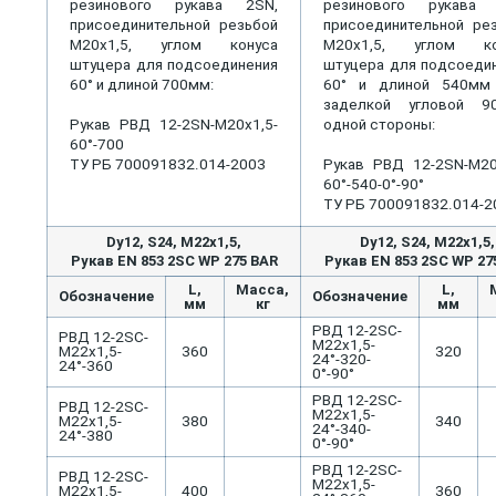
резинового рукава 2SN,
резинового рукава 
присоединительной резьбой
присоединительной ре
М20х1,5, углом конуса
М20х1,5, углом ко
штуцера для подсоединения
штуцера для подсоеди
60° и длиной 700мм:
60° и длиной 540мм
заделкой угловой 9
Рукав РВД 12-2SN-М20х1,5-
одной стороны:
60°-700
ТУ РБ 700091832.014-2003
Рукав РВД 12-2SN-М20
60°-540-0°-90°
ТУ РБ 700091832.014-2
Dу12, S24, M22x1,5,
Dу12, S24, M22x1,5,
Рукав EN 853 2SС WP 275 BAR
Рукав EN 853 2SС WP 27
L,
Масса,
L,
Обозначение
Обозначение
мм
кг
мм
РВД 12-2SС-
РВД 12-2SС-
М22х1,5-
М22х1,5-
360
320
24°-320-
24°-360
0°-90°
РВД 12-2SС-
РВД 12-2SС-
М22х1,5-
М22х1,5-
380
340
24°-340-
24°-380
0°-90°
РВД 12-2SС-
РВД 12-2SС-
М22х1,5-
М22х1,5-
400
360