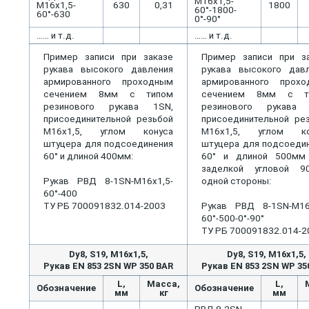
М16х1,5-
М16х1,5-
630
0,31
1800
60°-1800-
60°-630
0°-90°
…… и т.д.
…… и т.д.
Пример записи при заказе
Пример записи при з
рукава высокого давления
рукава высокого дав
армированного проходным
армированного прохо
сечением 8мм с типом
сечением 8мм с т
резинового рукава 1SN,
резинового рукава 
присоединительной резьбой
присоединительной ре
М16х1,5, углом конуса
М16х1,5, углом ко
штуцера для подсоединения
штуцера для подсоеди
60° и длиной 400мм:
60° и длиной 500мм
заделкой угловой 9
Рукав РВД 8-1SN-М16х1,5-
одной стороны:
60°-400
ТУ РБ 700091832.014-2003
Рукав РВД 8-1SN-М16
60°-500-0°-90°
ТУ РБ 700091832.014-2
Dу8, S19, M16x1,5,
Dу8, S19, M16x1,5,
Рукав EN 853 2SN WP 350 BAR
Рукав EN 853 2SN WP 35
L,
Масса,
L,
Обозначение
Обозначение
мм
кг
мм