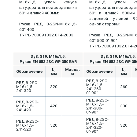
М16х1,5, углом конуса
М16х1,5, углом ко
штуцера для подсоединения
штуцера для подсоеди
60° и длиной 400мм:
60° и длиной 500мм
заделкой угловой 9
Рукав РВД 8-2SN-М16х1,5-
одной стороны:
60°-400
ТУ РБ 700091832.014-2003
Рукав РВД 8-2SN-М16
60°-500-0°-90°
ТУ РБ 700091832.014-2
Dу8, S19, M16x1,5,
Dу8, S19, M16x1,5,
Рукав EN 853 2SC WP 350 BAR
Рукав EN 853 2SC WP 35
L,
Масса,
L,
Обозначение
Обозначение
мм
кг
мм
РВД 8-2SC-
РВД 8-2SC-
М16х1,5-
М16х1,5-
320
260
24°-260-
24°-320
0°-90°
РВД 8-2SC-
РВД 8-2SC-
М16х1,5-
М16х1,5-
420
300
24°-300-
24°-420
0°-90°
РВД 8-2SC-
РВД 8-2SC-
М16х1,5-
М16х1,5-
520
320
24°-320-
24°-520
0°-90°