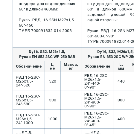
штуцера для подсоединения
штуцера для подсоеди
60° и длиной 460мм:
60° и длиной 600мм
заделкой угловой 9
Рукав РВД 16-2SN-М27х1,5-
одной стороны:
60°-460
ТУ РБ 700091832.014-2003
Рукав РВД 16-2SN-М27
60°-600-0°-90°
ТУ РБ 700091832.014-2
Dу16, S32, M26x1,5,
Dу16, S32, M26x1,5,
Рукав EN 853 2SC WP 250 BAR
Рукав EN 853 2SC WP 25
L,
Масса,
L,
Обозначение
Обозначение
мм
кг
мм
РВД 16-2SC-
РВД 16-2SC-
М26х1,5-
М26х1,5-
520
440
24°-440-
24°-520
0°-90°
РВД 16-2SC-
РВД 16-2SC-
М26х1,5-
М26х1,5-
580
800
24°-800-
24°-580
0°-90°
РВД 16-2SC-
РВД 16-2SC-
М26х1,5-
М26х1,5-
1000
400
24°-400-
24°-1000
0°-45°
…… и т.д.
…… и т.д.