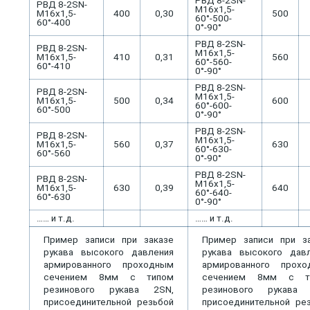
РВД 8-2SN-
РВД 8-2SN-
М16х1,5-
М16х1,5-
400
0,30
500
60°-500-
60°-400
0°-90°
РВД 8-2SN-
РВД 8-2SN-
М16х1,5-
М16х1,5-
410
0,31
560
60°-560-
60°-410
0°-90°
РВД 8-2SN-
РВД 8-2SN-
М16х1,5-
М16х1,5-
500
0,34
600
60°-600-
60°-500
0°-90°
РВД 8-2SN-
РВД 8-2SN-
М16х1,5-
М16х1,5-
560
0,37
630
60°-630-
60°-560
0°-90°
РВД 8-2SN-
РВД 8-2SN-
М16х1,5-
М16х1,5-
630
0,39
640
60°-640-
60°-630
0°-90°
…… и т.д.
…… и т.д.
Пример записи при заказе
Пример записи при з
рукава высокого давления
рукава высокого дав
армированного проходным
армированного прохо
сечением 8мм с типом
сечением 8мм с т
резинового рукава 2SN,
резинового рукава 
присоединительной резьбой
присоединительной ре